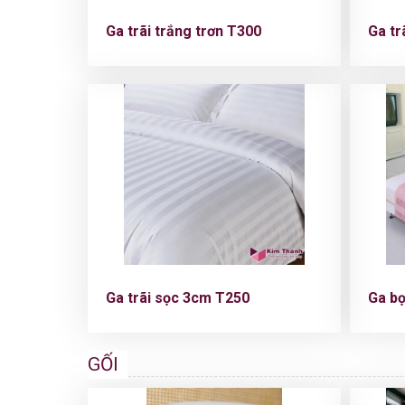
Ga trãi trắng trơn T300
Ga tr
Ga trãi sọc 3cm T250
Ga bo
GỐI