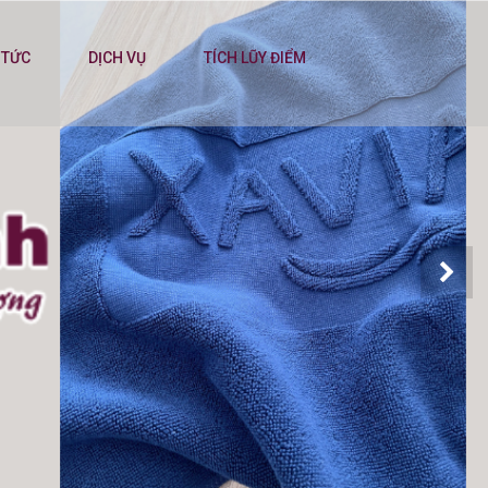
 TỨC
DỊCH VỤ
TÍCH LŨY ĐIỂM