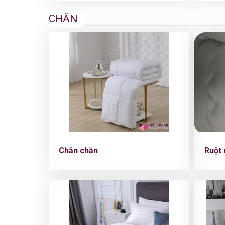
CHĂN
Chăn chần
Ruột 