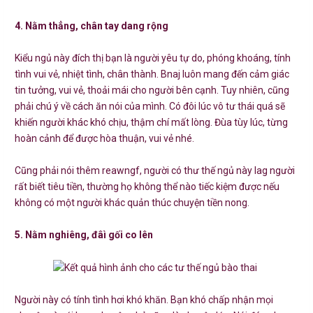
4. Nằm thẳng, chân tay dang rộng
Kiểu ngủ này đích thị bạn là người yêu tự do, phóng khoáng, tính
tình vui vẻ, nhiệt tình, chân thành. Bnaj luôn mang đến cảm giác
tin tưởng, vui vẻ, thoải mái cho người bên cạnh. Tuy nhiên, cũng
phải chú ý về cách ăn nói của mình. Có đôi lúc vô tư thái quá sẽ
khiến người khác khó chịu, thậm chí mất lòng. Đùa tùy lúc, từng
hoàn cảnh để được hòa thuận, vui vẻ nhé.
Cũng phải nói thêm reawngf, người có thư thế ngủ này lag người
rất biết tiêu tiền, thường họ không thể nào tiếc kiệm được nếu
không có một người khác quản thúc chuyện tiền nong.
5. Nằm nghiêng, đâì gối co lên
Người này có tính tình hơi khó khăn. Bạn khó chấp nhận mọi