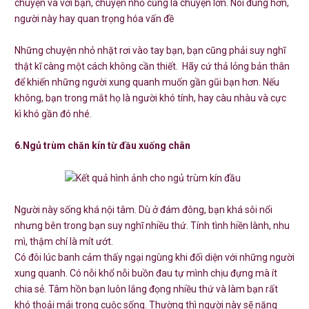
chuyện và với bạn, chuyện nhỏ cũng là chuyện lớn. Nói đúng hơn,
người này hay quan trọng hóa vấn đề
Những chuyện nhỏ nhặt rơi vào tay bạn, bạn cũng phải suy nghĩ
thật kĩ càng một cách không cần thiết. Hãy cứ thả lỏng bản thân
để khiến những người xung quanh muốn gần gũi bạn hơn. Nếu
không, bạn trong mắt họ là người khó tính, hay càu nhàu và cực
kì khó gần đó nhé.
6.Ngủ trùm chăn kín từ đầu xuống chân
Người này sống khá nội tâm. Dù ở đám đông, bạn khá sôi nổi
nhưng bên trong bạn suy nghĩ nhiều thứ. Tính tình hiền lành, nhu
mì, thậm chí là mít ướt.
Có đôi lúc banh cảm thấy ngại ngùng khi đối diện với những người
xung quanh. Có nỗi khổ nỗi buồn đau tự mình chịu đựng mà ít
chia sẻ. Tâm hồn bạn luôn lắng đọng nhiều thứ và làm bạn rất
khó thoải mái trong cuộc sống. Thường thì người này sẽ nặng