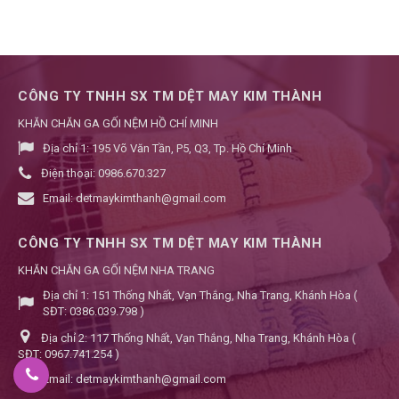
CÔNG TY TNHH SX TM DỆT MAY KIM THÀNH
KHĂN CHĂN GA GỐI NỆM HỒ CHÍ MINH
Địa chỉ 1:
195 Võ Văn Tần, P5, Q3, Tp. Hồ Chí Minh
Điện thoại:
0986.670.327
Email:
detmaykimthanh@gmail.com
CÔNG TY TNHH SX TM DỆT MAY KIM THÀNH
KHĂN CHĂN GA GỐI NỆM NHA TRANG
Địa chỉ 1:
151 Thống Nhất, Vạn Thắng, Nha Trang, Khánh Hòa (
SĐT: 0386.039.798 )
Địa chỉ 2:
117 Thống Nhất, Vạn Thắng, Nha Trang, Khánh Hòa (
SĐT: 0967.741.254 )
Email:
detmaykimthanh@gmail.com