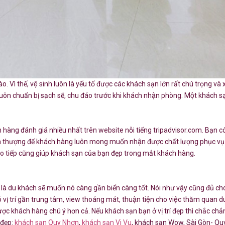
 Vì thế, vệ sinh luôn là yếu tố được các khách sạn lớn rất chú trọng 
ôn chuẩn bị sạch sẽ, chu đáo trước khi khách nhận phòng. Một khách sạ
ch hàng đánh giá nhiều nhất trên website nỗi tiếng tripadvisor.com. Bạn co
Là thượng đế khách hàng luôn mong muốn nhận được chất lượng phục vụ tốt
iao tiếp cũng giúp khách sạn của bạn đẹp trong mắt khách hàng.
là du khách sẽ muốn nó càng gần biển càng tốt. Nói như vậy cũng đủ cho t
 có vị trí gần trung tâm, view thoáng mát, thuận tiện cho việc thăm quan
ợc khách hàng chú ý hơn cả. Nếu khách sạn bạn ở vị trí đẹp thì chắc c
 đẹp:
khách sạn Quy Nhơn
,
khách sạn Vi Vu
, khách sạn Wow, Sài Gòn- 