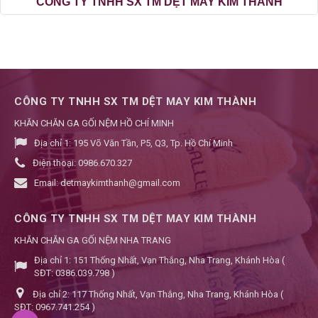
CÔNG TY TNHH SX TM DỆT MAY KIM THÀNH
CÔNG TY TNHH SX TM DỆT MAY KIM THÀNH
KHĂN CHĂN GA GỐI NỆM HỒ CHÍ MINH
Địa chỉ 1:
195 Võ Văn Tần, P5, Q3, Tp. Hồ Chí Minh
Điện thoại:
0986.670.327
Email:
detmaykimthanh@gmail.com
CÔNG TY TNHH SX TM DỆT MAY KIM THÀNH
KHĂN CHĂN GA GỐI NỆM NHA TRANG
Địa chỉ 1:
151 Thống Nhất, Vạn Thắng, Nha Trang, Khánh Hòa (
SĐT: 0386.039.798 )
Địa chỉ 2:
117 Thống Nhất, Vạn Thắng, Nha Trang, Khánh Hòa (
SĐT: 0967.741.254 )