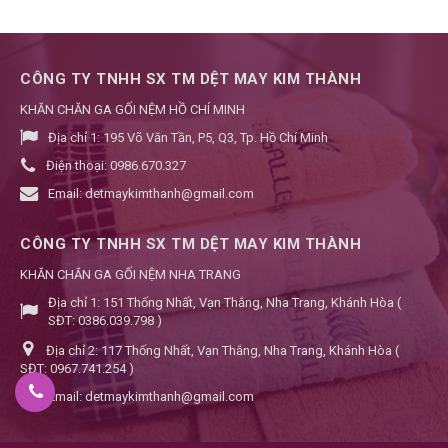
CÔNG TY TNHH SX TM DỆT MAY KIM THÀNH
KHĂN CHĂN GA GỐI NỆM HỒ CHÍ MINH
Địa chỉ 1:
195 Võ Văn Tần, P5, Q3, Tp. Hồ Chí Minh
Điện thoại:
0986.670.327
Email:
detmaykimthanh@gmail.com
CÔNG TY TNHH SX TM DỆT MAY KIM THÀNH
KHĂN CHĂN GA GỐI NỆM NHA TRANG
Địa chỉ 1:
151 Thống Nhất, Vạn Thắng, Nha Trang, Khánh Hòa (
SĐT: 0386.039.798 )
Địa chỉ 2:
117 Thống Nhất, Vạn Thắng, Nha Trang, Khánh Hòa (
SĐT: 0967.741.254 )
Email:
detmaykimthanh@gmail.com